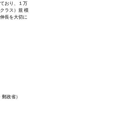
しており、１万
クラス）規 模
の伸長を大切に
・郵政省）
）