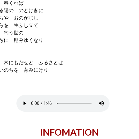
春くれば
陽の のどけきに
や おのがじし
を 生ふし立て
匂う世の
に 励みゆくなり
にもだせど ふるさとは
ちを 育みにけり
INFOMATION