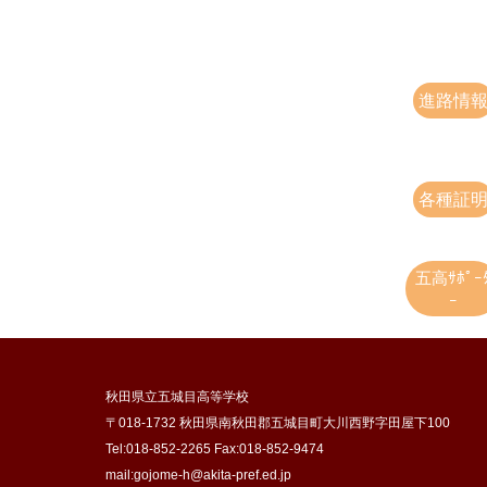
進路情
各種証
五高ｻﾎﾟｰ
ｰ
秋田県立五城目高等学校
〒018-1732 秋田県南秋田郡五城目町大川西野字田屋下100
Tel:018-852-2265 Fax:018-852-9474
mail:gojome-h@akita-pref.ed.jp