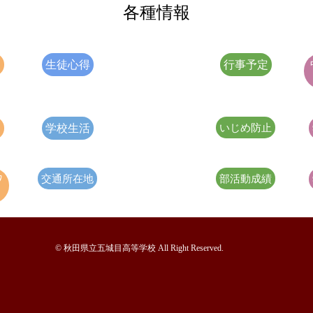
各種情報
報
生徒心得
行事予定
明
学校生活
いじめ防止
ﾀ
交通所在地
部活動成績
© 秋田県立五城目高等学校 All Right Reserved.