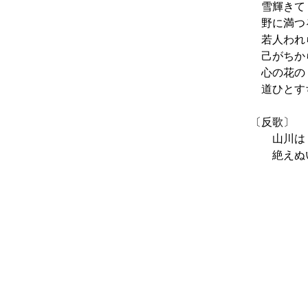
雪輝きて 
野に満つる
若人われら
己がちから
心の花の 
道ひとすぢ
〔反歌〕
山川は 常
絶えぬいの