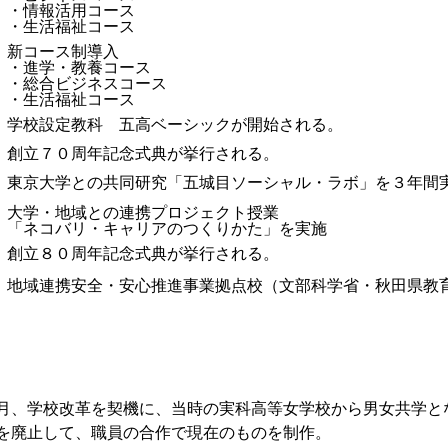
・情報活用コース
・生活福祉コース
新コース制導入
・進学・教養コース
・総合ビジネスコース
・生活福祉コース
学校設定教科 五高ベーシックが開始される。
創立７０周年記念式典が挙行される。
東京大学との共同研究「五城目ソーシャル・ラボ」を３年間
大学・地域との連携プロジェクト授業
「ネコバリ・キャリアのつくりかた」を実施
創立８０周年記念式典が挙行される。
地域連携安全・安心推進事業拠点校（文部科学省・秋田県教
月、学校改革を契機に、当時の実科高等女学校から男女共学と
を廃止して、職員の合作で現在のものを制作。