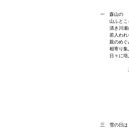
作詞 
一
森山の
山ふところ
清き川瀬の
若人われら
親のめぐみ
相寄り集ふ
日々に培ふ
二 岩
こごし
あした
若人わ
学びい
崇き望
日々に
三 雪の日は