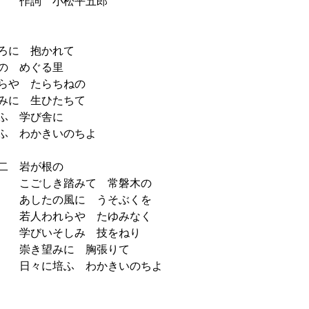
小松平五郎
に 抱かれて
 めぐる里
や たらちねの
に 生ひたちて
 学び舎に
 わかきいのちよ
が根の
き踏みて 常磐木の
の風に うそぶくを
れらや たゆみなく
そしみ 技をねり
みに 胸張りて
培ふ わかきいのちよ