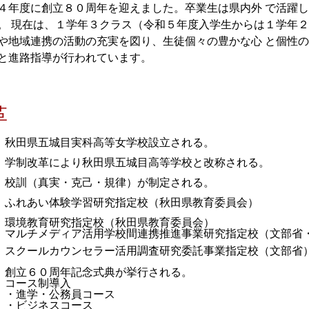
４年度に創立８０周年を迎えました。卒業生は県内外 で活躍
。 現在は、１学年３クラス（令和５年度入学生からは１学年２
や地域連携の活動の充実を図り、生徒個々の豊かな心 と個性
と進路指導が行われています。
革
秋田県五城目実科高等女学校設立される。
学制改革により秋田県五城目高等学校と改称される。
校訓（真実・克己・規律）が制定される。
ふれあい体験学習研究指定校（秋田県教育委員会）
環境教育研究指定校（秋田県教育委員会）
マルチメディア活用学校間連携推進事業研究指定校（文部省
スクールカウンセラー活用調査研究委託事業指定校（文部省
創立６０周年記念式典が挙行される。
コース制導入
・進学・公務員コース
・ビジネスコース