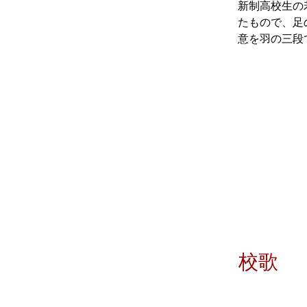
新制高校生の
たもので、足
意を羽の三段
校歌
作曲